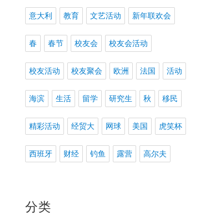
意大利
教育
文艺活动
新年联欢会
春
春节
校友会
校友会活动
校友活动
校友聚会
欧洲
法国
活动
海滨
生活
留学
研究生
秋
移民
精彩活动
经贸大
网球
美国
虎笑杯
西班牙
财经
钓鱼
露营
高尔夫
分类