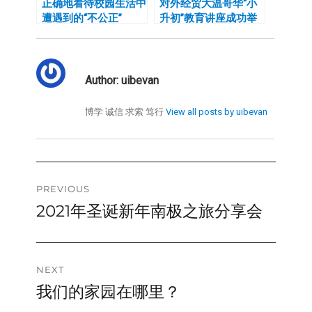
正确地看待校园生活中
对外经贸大温哥华“小
遭遇到的“不公正”
升初”教育讲座成功举
办
Author:
uibevan
博学 诚信 求索 笃行
View all posts by uibevan
Post
PREVIOUS
2021年圣诞新年南极之旅分享会
Previous
navigation
post:
NEXT
我们的家园在哪里？
Next
post: