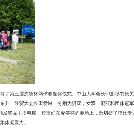
主持了第三届虎笑杯网球赛颁奖仪式。中山大学会长印旗秘书长
张东升，经贸大会长田爱琳，分别为男双，女双，混双和团体冠
获奖者颁发奖品手提电脑。校友们在虎笑杯的赛场上，既切磋了堪比专
会集体凝聚力。