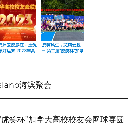
虎归去虎威在，玉兔
虎啸风生，龙腾云起
春好运来 2023年高
— 第二届“虎笑杯”加拿
新春联欢会圆满举行
大高校校友会网球联谊
赛 暨北美高校联合会
北美网球联谊赛加西选
拔赛完美收官
slano海滨聚会
届“虎笑杯”加拿大高校校友会网球赛圆