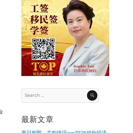
Search
SEARCH
关
for:
军
业
最新文章
夏日相聚，共叙情谊——2026对外经济