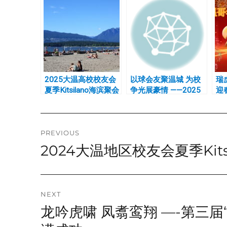
2025大温高校校友会
以球会友聚温城 为校
瑞
夏季Kitsilano海滨聚会
争光展豪情 ——2025
迎
第四届”虎笑杯”加拿大
校
高校校友会网球赛圆满
落幕
Post
PREVIOUS
2024大温地区校友会夏季Kit
Previous
navigation
post:
NEXT
龙吟虎啸 凤翥鸾翔 —-第三
Next
post: