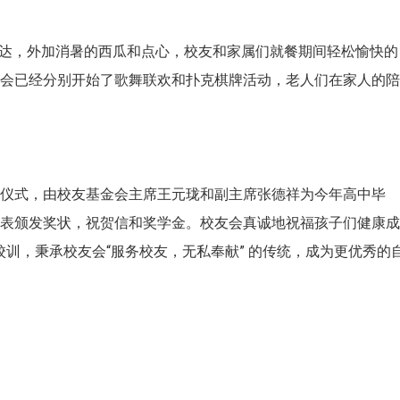
za送达，外加消暑的西瓜和点心，校友和家属们就餐期间轻松愉快的
友会已经分别开始了歌舞联欢和扑克棋牌活动，老人们在家人的
奖仪式，由校友基金会主席王元珑和副主席张德祥为今年高中毕
代表颁发奖状，祝贺信和奖学金。校友会真诚地祝福孩子们健康
的校训，秉承校友会“服务校友，无私奉献” 的传统，成为更优秀的