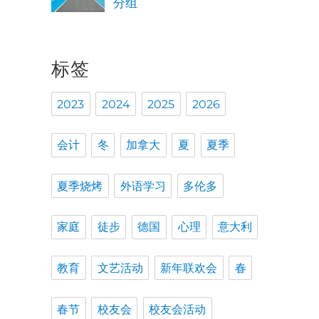
分组
标签
友
团
2023
2024
2025
2026
会计
冬
加拿大
夏
夏季
次
夏季烧烤
外语学习
多伦多
家庭
徒步
德国
心理
意大利
提
教育
文艺活动
新年联欢会
春
春节
校友会
校友会活动