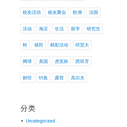
校友活动
校友聚会
欧洲
法国
活动
海滨
生活
留学
研究生
秋
移民
精彩活动
经贸大
解
网球
美国
虎笑杯
西班牙
财经
钓鱼
露营
高尔夫
分类
Uncategorized