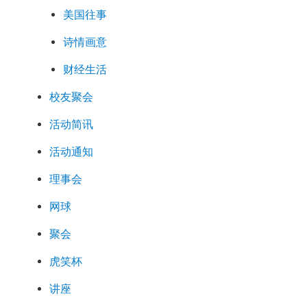
美国往事
诗情画意
财经生活
校友聚会
活动简讯
活动通知
理事会
网球
聚会
虎笑杯
讲座