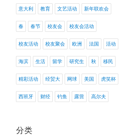
意大利
教育
文艺活动
新年联欢会
春
春节
校友会
校友会活动
校友活动
校友聚会
欧洲
法国
活动
海滨
生活
留学
研究生
秋
移民
精彩活动
经贸大
网球
美国
虎笑杯
西班牙
财经
钓鱼
露营
高尔夫
分类