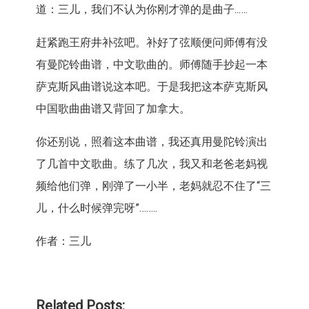
道：三儿，我们不认为你刚才弹的是曲子..
….
赶紧跑王府井补弦吧。补好了弦顺便问师傅有没
有曼陀铃曲谱，
中文歌曲的。师傅随手抄起一本
萨克斯风曲谱说这本吧。
于是我把这本萨克斯风
中国歌曲曲谱又背回了加拿大。
你还别说，照着这本曲谱，我还真用曼陀铃演出
了几首中文歌曲。
练了几次，我又和老爸老妈视
频给他们弹，刚弹了一小半，
老妈就忍不住了“三
儿，什么时候弹完呀”……..
作者：三儿
Related Posts: