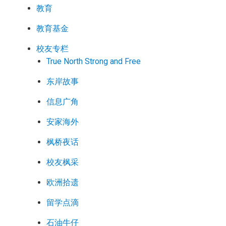
教育
教育基金
校友专栏
True North Strong and Free
东岸故事
信息广角
安家海外
枫桥夜话
校友枫采
欧洲拾遗
留学点滴
石油牛仔