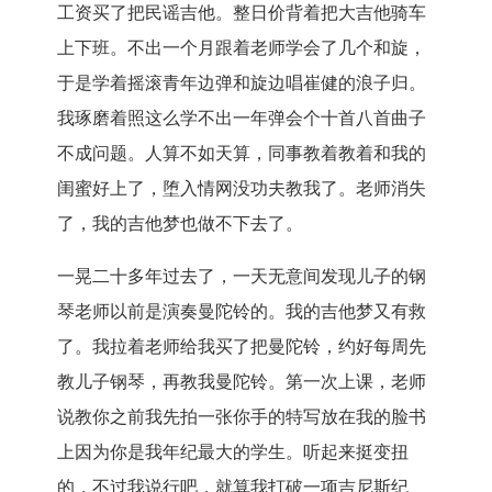
工资买了把民谣吉他。
整日价背着把大吉他骑车
上下班。
不出一个月跟着老师学会了几个和旋，
于是学着摇滚青年边弹和旋边唱崔健的浪子归。
我琢磨着照这么学不出一年弹会个十首八首曲子
不成问题。
人算不如天算，同事教着教着和我的
闺蜜好上了，
堕入情网没功夫教我了。老师消失
了，我的吉他梦也做不下去了。
一晃二十多年过去了，
一天无意间发现儿子的钢
琴老师以前是演奏曼陀铃的。
我的吉他梦又有救
了。我拉着老师给我买了把曼陀铃，
约好每周先
教儿子钢琴，再教我曼陀铃。第一次上课，
老师
说教你之前我先拍一张你手的特写放在我的脸书
上因为你是我年
纪最大的学生。听起来挺变扭
的，不过我说行吧，
就算我打破一项吉尼斯纪