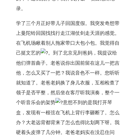
录。
学了三个月正好带儿子回国度假。
我突发奇想带
上曼陀铃回国找找行走江湖仗剑走天涯的感觉。
在飞机场瞅着别人拖家带口大包小包。我觉得自
己挺文艺的
。
到了北京见到爸妈，我提议给
他们弹首曲子。
老爸说你出国前留在这儿一把吉
他，怎么又买了一把？
我说音色不一样。您听听
就知道了。老爸老妈换了身儿衣服，
互相检查了
领子是否平整，然后坐在客厅听我演奏，
整个一
个听音乐会的架势
意想不到的是我打开琴
盒，
发现有一根弦在飞机上背行李砸断了。怎么
办？
大老远背都背来了怎么也得比划两下呀。我
硬着头皮弹了几分钟。
老爸老妈实在没忍住问