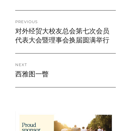
Day
Post
PREVIOUS
对外经贸大校友总会第七次会员
Previous
navigation
post:
代表大会暨理事会换届圆满举行
NEXT
西雅图一瞥
Next
post: