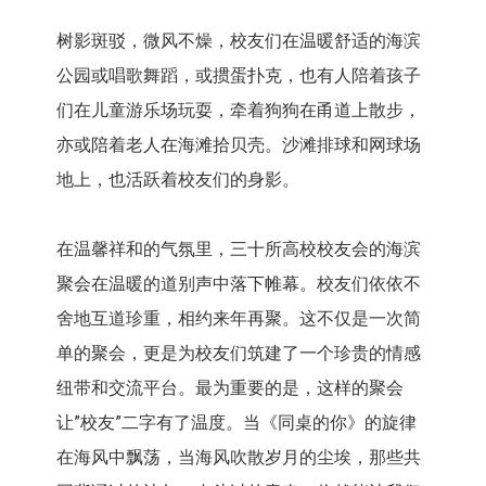
树影斑驳，微风不燥，校友们在温暖舒适的海滨
公园或唱歌舞蹈，或掼蛋扑克，也有人陪着孩子
们在儿童游乐场玩耍，牵着狗狗在甬道上散步，
亦或陪着老人在海滩拾贝壳。沙滩排球和网球场
地上，也活跃着校友们的身影。
在温馨祥和的气氛里，三十所高校校友会的海滨
聚会在温暖的道别声中落下帷幕。校友们依依不
舍地互道珍重，相约来年再聚。这不仅是一次简
单的聚会，更是为校友们筑建了一个珍贵的情感
纽带和交流平台。最为重要的是，这样的聚会
让”校友”二字有了温度。当《同桌的你》的旋律
在海风中飘荡，当海风吹散岁月的尘埃，那些共