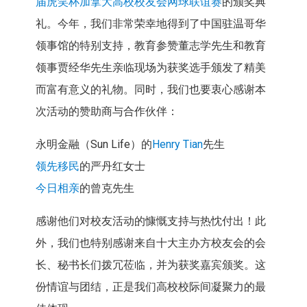
届虎笑杯加拿大高校校友会网球联谊赛
的颁奖典
礼。今年，我们非常荣幸地得到了中国驻温哥华
领事馆的特别支持，教育参赞董志学先生和教育
领事贾经华先生亲临现场为获奖选手颁发了精美
而富有意义的礼物。同时，我们也要衷心感谢本
次活动的赞助商与合作伙伴：
永明金融（Sun Life）的
Henry Tian
先生
领先移民
的严丹红女士
今日相亲
的曾克先生
感谢他们对校友活动的慷慨支持与热忱付出！此
外，我们也特别感谢来自十大主办方校友会的会
长、秘书长们拨冗莅临，并为获奖嘉宾颁奖。这
份情谊与团结，正是我们高校校际间凝聚力的最