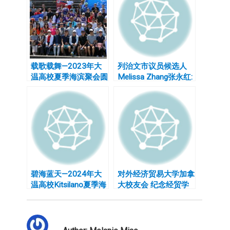
载歌载舞—2023年大
列治文市议员候选人
温高校夏季海滨聚会圆
Melissa Zhang张永红:
满成功
一颗公益心,一生向暖
行！
碧海蓝天—2024年大
对外经济贸易大学加拿
温高校Kitsilano夏季海
大校友会 纪念经贸学
滨聚会圆满举办
院成立70周年暨94级
入校30周年庆典