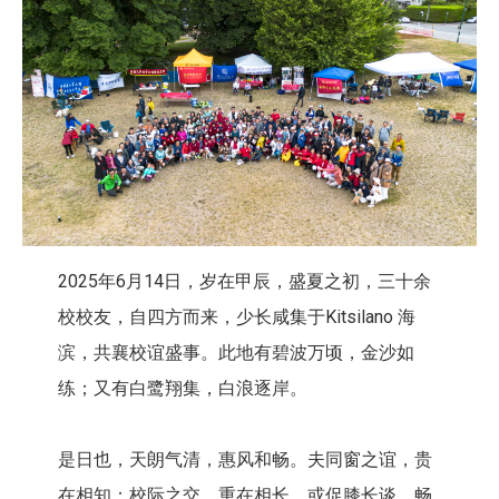
2025年6月14日，岁在甲辰，盛夏之初，三十余
校校友，自四方而来，少长咸集于Kitsilano 海
滨，共襄校谊盛事。此地有碧波万顷，金沙如
练；又有白鹭翔集，白浪逐岸。
是日也，天朗气清，惠风和畅。夫同窗之谊，贵
在相知；校际之交，重在相长。或促膝长谈，畅