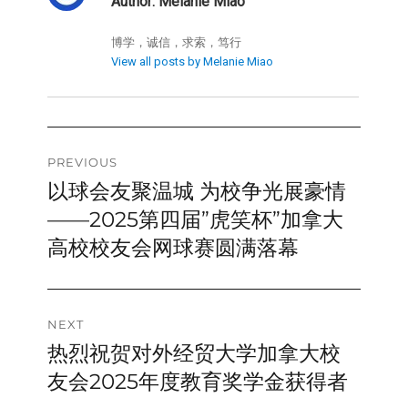
Author:
Melanie Miao
博学，诚信，求索，笃行
View all posts by Melanie Miao
Post
PREVIOUS
以球会友聚温城 为校争光展豪情
Previous
navigation
post:
——2025第四届”虎笑杯”加拿大
高校校友会网球赛圆满落幕
NEXT
热烈祝贺对外经贸大学加拿大校
Next
post:
友会2025年度教育奖学金获得者