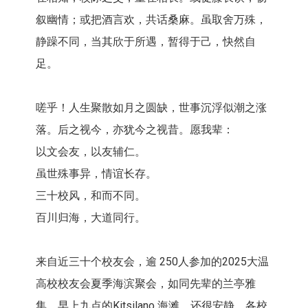
叙幽情；或把酒言欢，共话桑麻。虽取舍万殊，
静躁不同，当其欣于所遇，暂得于己，快然自
足。
嗟乎！人生聚散如月之圆缺，世事沉浮似潮之涨
落。后之视今，亦犹今之视昔。愿我辈：
以文会友，以友辅仁。
虽世殊事异，情谊长存。
三十校风，和而不同。
百川归海，大道同行。
来自近三十个校友会，逾 250人参加的2025大温
高校校友会夏季海滨聚会，如同先辈的兰亭雅
集。早上九点的Kitsilano 海滩，还很安静。各校