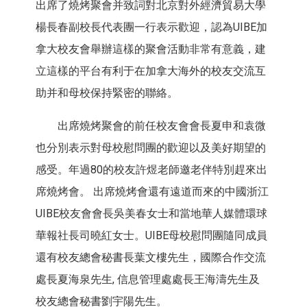
出席了燒烤聚會并致詞對北京對外經濟貿易大學
楊長春副校長代表團一行表示歡迎，認為UIBE加
拿大校友會舉辦這樣的聚會活動非常有意義，建
立這樣的平台有利于在加拿大海外的校友交流互
助并和母校保持緊密的聯絡。
出席燒烤聚會的前任校友會會長夏申和袁微
也分別表示對母校慰問團的歡迎以及美好期望的
感受。年過80的校友許煜老師邀老伴特別趕來出
席燒烤會。 出席燒烤會還有遠道而來的中國浙江
UIBE校友會會長吳美春女士和當地華人媒體環球
華報社長司曉紅女士。UIBE母校慰問團隨同成員
還有校友總會秘書長葉文樓先生，國際合作交流
處長夏海泉先生, 信息管理處處長王海濤先生及
校友總會秘書劉宇陽先生。