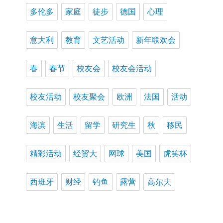
多伦多
家庭
徒步
德国
心理
意大利
教育
文艺活动
新年联欢会
春
春节
校友会
校友会活动
校友活动
校友聚会
欧洲
法国
活动
海滨
生活
留学
研究生
秋
移民
精彩活动
经贸大
网球
美国
虎笑杯
西班牙
财经
钓鱼
露营
高尔夫