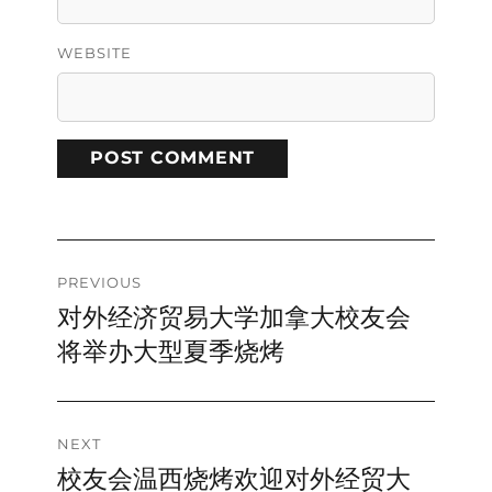
WEBSITE
A
L
T
E
Post
R
PREVIOUS
N
对外经济贸易大学加拿大校友会
Previous
navigation
A
post:
将举办大型夏季烧烤
T
I
V
E
:
NEXT
校友会温西烧烤欢迎对外经贸大
Next