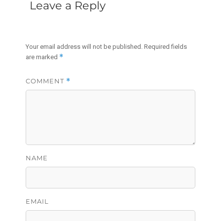
Leave a Reply
北美网球联谊赛加西选
拔赛完美收官
Your email address will not be published.
Required fields
*
are marked
COMMENT
*
NAME
EMAIL