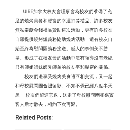
UIBE加拿大校友會理事會為校友們准備了充
足的燒烤美餐和豐富的幸運抽獎禮品。許多校友
無私奉獻金錢禮品贊助這次活動，更有許多校友
自願提供燒烤爐義務協助燒烤活動，還有校友自
始至終為慰問團義務接送。感人的事例美不勝
舉。形成了在校友會的活動中沒有領導沒有老總
只有師姐師妹師兄師弟的校友平和親密的關係。
校友們邊享受燒烤美食邊互相交流，又一起
和母校慰問團合照留影。不知不覺已經八點半天
黑， 校友們留連忘返，送走了母校慰問團和嘉賓
客人后才散去，相約下次再聚。
Related Posts: