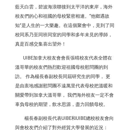
藍天白雲，碧波海浪聯接到太平洋的東岸，海外
校友們的心和祖國的母校緊密相連。“他鄉遇故
知”是人生的一大樂趣。在這個聚會中，見到了同
校同系乃至同班同室的同學和多年未見的導師，
真是百感交集喜出望外！
UIBE加拿大校友會會長張晴校友代表全體在
溫哥華的校友們熱烈歡迎祖國母校慰問團的到
訪。 作為楊長春副校長同屆研究生的同學， 更
是由衷地感謝慰問團不遠萬里代表母校把溫暖和
關愛帶到加拿大溫哥華， 我們海外校友一定不會
辜負母校的期望，飲水思源，盡力回饋母校。
楊長春副校長代表UIBE和UIBE總校校友會向
與會校友們介紹了對外經貿大學發展的近況：