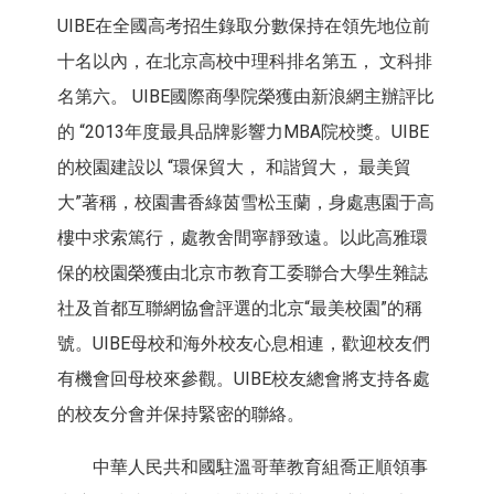
UIBE在全國高考招生錄取分數保持在領先地位前
十名以內，在北京高校中理科排名第五， 文科排
名第六。 UIBE國際商學院榮獲由新浪網主辦評比
的 “2013年度最具品牌影響力MBA院校獎。UIBE
的校園建設以 “環保貿大， 和諧貿大， 最美貿
大”著稱，校園書香綠茵雪松玉蘭，身處惠園于高
樓中求索篤行，處教舍間寧靜致遠。以此高雅環
保的校園榮獲由北京市教育工委聯合大學生雜誌
社及首都互聯網協會評選的北京“最美校園”的稱
號。UIBE母校和海外校友心息相連，歡迎校友們
有機會回母校來參觀。UIBE校友總會將支持各處
的校友分會并保持緊密的聯絡。
中華人民共和國駐溫哥華教育組喬正順領事