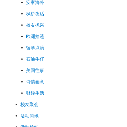
安家海外
枫桥夜话
校友枫采
欧洲拾遗
留学点滴
石油牛仔
美国往事
诗情画意
财经生活
校友聚会
活动简讯