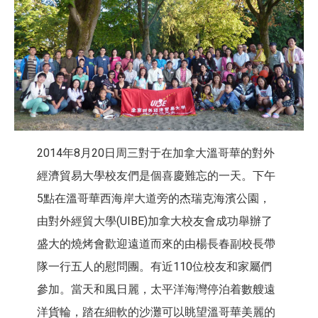
2014年8月20日周三對于在加拿大溫哥華的對外
經濟貿易大學校友們是個喜慶難忘的一天。下午
5點在溫哥華西海岸大道旁的杰瑞克海濱公園，
由對外經貿大學(UIBE)加拿大校友會成功舉辦了
盛大的燒烤會歡迎遠道而來的由楊長春副校長帶
隊一行五人的慰問團。有近110位校友和家屬們
參加。當天和風日麗，太平洋海灣停泊着數艘遠
洋貨輪，踏在細軟的沙灘可以眺望溫哥華美麗的