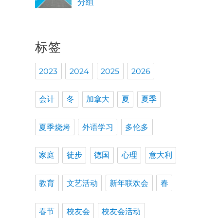
分组
标签
2023
2024
2025
2026
会计
冬
加拿大
夏
夏季
夏季烧烤
外语学习
多伦多
家庭
徒步
德国
心理
意大利
教育
文艺活动
新年联欢会
春
春节
校友会
校友会活动