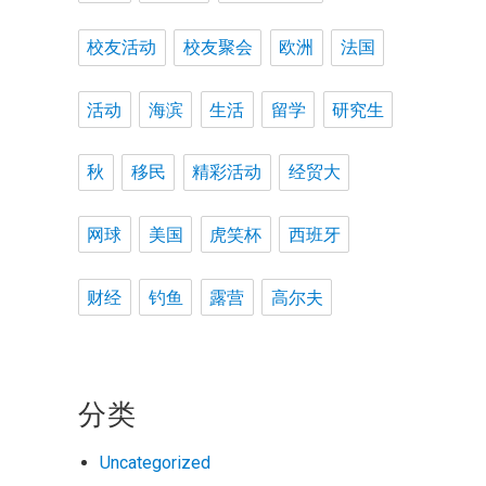
校友活动
校友聚会
欧洲
法国
活动
海滨
生活
留学
研究生
秋
移民
精彩活动
经贸大
网球
美国
虎笑杯
西班牙
财经
钓鱼
露营
高尔夫
分类
Uncategorized