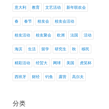
意大利
教育
文艺活动
新年联欢会
春
春节
校友会
校友会活动
校友活动
校友聚会
欧洲
法国
活动
海滨
生活
留学
研究生
秋
移民
精彩活动
经贸大
网球
美国
虎笑杯
西班牙
财经
钓鱼
露营
高尔夫
分类