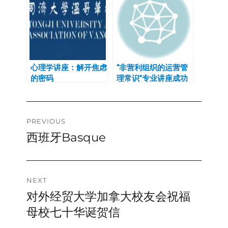
心理学讲座：解开焦虑
“非营利组织的运营管
的密码
理常识”专业讲座成功
举办
Post
PREVIOUS
西班牙Basque
Previous
navigation
post:
NEXT
对外经贸大学加拿大校友会祝福
Next
post:
母校七十华诞贺信