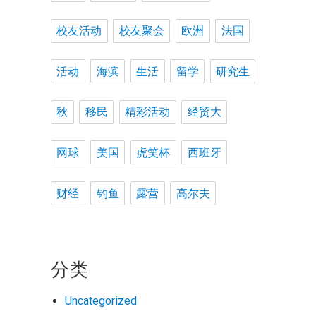
校友活动
校友聚会
欧洲
法国
活动
海滨
生活
留学
研究生
秋
移民
精彩活动
经贸大
网球
美国
虎笑杯
西班牙
财经
钓鱼
露营
高尔夫
分类
Uncategorized