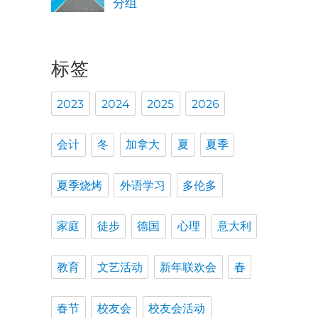
分组
标签
2023
2024
2025
2026
会计
冬
加拿大
夏
夏季
夏季烧烤
外语学习
多伦多
家庭
徒步
德国
心理
意大利
教育
文艺活动
新年联欢会
春
春节
校友会
校友会活动