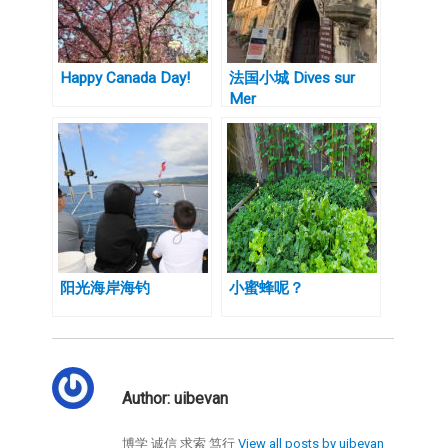
Happy Canada Day!
法国小城 Dives sur
Mer
阳光海岸海钓
小蜜蜂呢？
Author:
uibevan
博学 诚信 求索 笃行
View all posts by uibevan