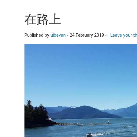
在路上
Published by
uibevan
-
24 February 2019 -
Leave your t