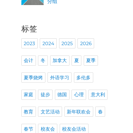
分组
标签
2023
2024
2025
2026
会计
冬
加拿大
夏
夏季
夏季烧烤
外语学习
多伦多
家庭
徒步
德国
心理
意大利
教育
文艺活动
新年联欢会
春
春节
校友会
校友会活动