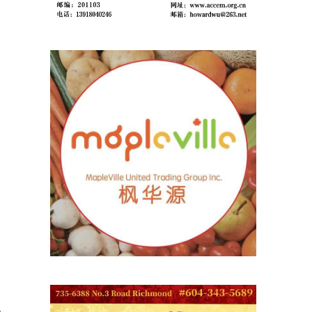
看
。
给
认