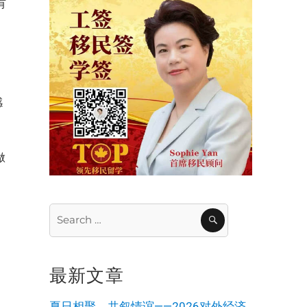
有
物
感
做
Search
SEARCH
for:
最新文章
夏日相聚，共叙情谊——2026对外经济