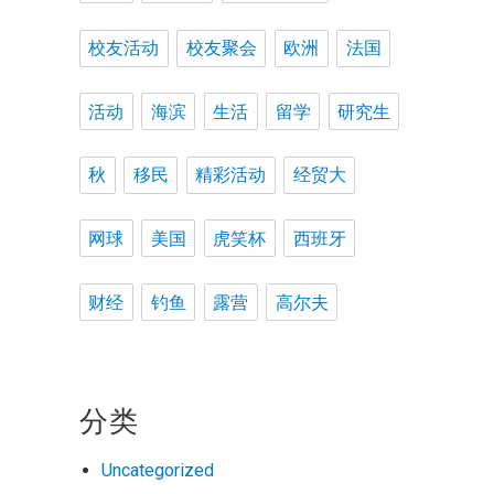
校友活动
校友聚会
欧洲
法国
活动
海滨
生活
留学
研究生
秋
移民
精彩活动
经贸大
网球
美国
虎笑杯
西班牙
财经
钓鱼
露营
高尔夫
分类
Uncategorized