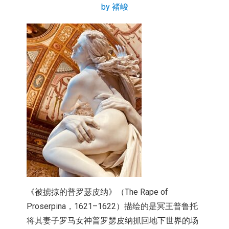
by 褚峻
《被掳掠的普罗瑟皮纳》（The Rape of
Proserpina，1621–1622）
描绘的是冥王普鲁托
将其妻子罗马女神普罗瑟皮纳抓回地下世界的场