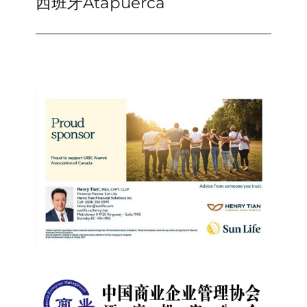
西班牙Atapuerca
Next
post: