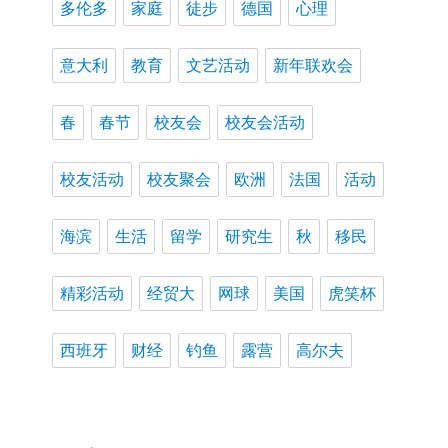
多伦多
家庭
徒步
德国
心理
意大利
教育
文艺活动
新年联欢会
春
春节
校友会
校友会活动
校友活动
校友聚会
欧洲
法国
活动
海滨
生活
留学
研究生
秋
移民
精彩活动
经贸大
网球
美国
虎笑杯
西班牙
财经
钓鱼
露营
高尔夫