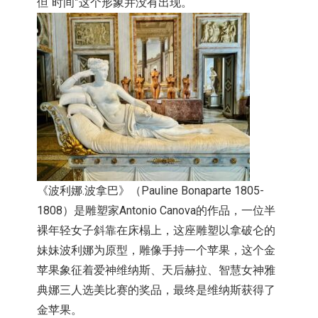
但“时间”
这个形象并没有出现。
《波利娜.波拿巴》（
Pauline Bonaparte 1805-
1808）是雕塑家Antonio Canova的作品，一位半
裸年轻女子斜靠在床榻上，
这座雕塑以拿破仑的
妹妹波利娜为原型，雕像手持一个苹果，
这个金
苹果象征着爱神维纳斯、天后赫拉、
智慧女神雅
典娜三人选美比赛的奖品，最终是维纳斯获得了
金苹果。