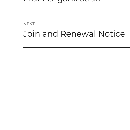
NEXT
Join and Renewal Notice
Next
post: