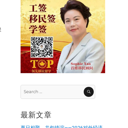
人
，
提
员
Search
SEARCH
for:
最新文章
夏日相聚，共叙情谊——2026对外经济