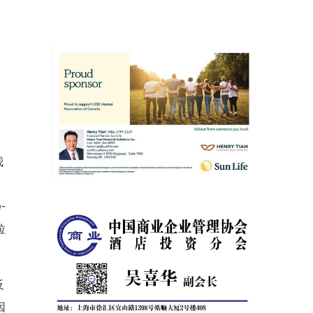
我
校
-
拉
反
因