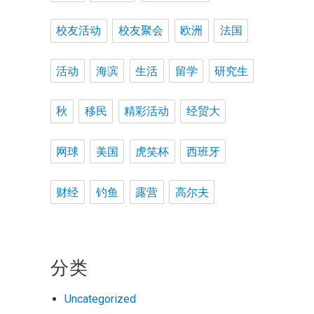
校友活动
校友聚会
欧洲
法国
活动
海滨
生活
留学
研究生
秋
移民
精彩活动
经贸大
网球
美国
虎笑杯
西班牙
财经
钓鱼
露营
高尔夫
分类
Uncategorized