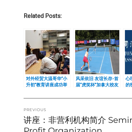
Related Posts:
对外经贸大温哥华“小
风采依旧 友谊长存-首
心
升初”教育讲座成功举
届“虎笑杯”加拿大校友
的
办
会网球联谊赛成功举办
Post
PREVIOUS
讲座：非营利机构简介 Seminar: I
Previous
navigation
post:
Profit Organization