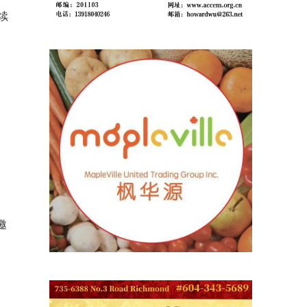
续
友
公
邀
或