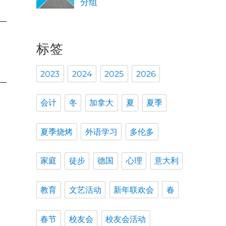
分组
标签
2023
2024
2025
2026
会计
冬
加拿大
夏
夏季
夏季烧烤
外语学习
多伦多
家庭
徒步
德国
心理
意大利
教育
文艺活动
新年联欢会
春
春节
校友会
校友会活动