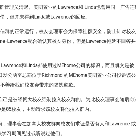
被群管理员清退。美团置业的Lawrence和 Linda也曾用同一广告连
并未得到Linda或Lawrence的回应。
微信群的正常运行，校友会理事会为保障社群安全，防止针对校
Lawrence配合确认其校友身份，但是Lawrence拖延不回答并
wrence和Linda都使用过MEhome公司的标识，而且凯文是被
9日发公函至总部位于Richmond 的MEhome美团置业公司投诉该
并就管理不善给我们校友会带来的骚扰道歉。
，但表示自己是被经贸大校友强制拉入校友群的。为此校友理事会随后向
自称是85校友，主动请求该校友将他拉入群内。
份，理事会在加拿大校友群向校友们求证是否有人和Lawrence 
学校学习期间见过或听说过他们。