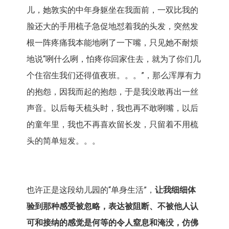
儿，她敦实的中年身躯坐在我面前，一双比我的
脸还大的手用梳子急促地怼着我的头发，突然发
根一阵疼痛我本能地咧了一下嘴，只见她不耐烦
地说“咧什么咧，怕疼你回家住去，就为了你们几
个住宿生我们还得值夜班。。。”，那么浑厚有力
的抱怨，因我而起的抱怨，于是我没敢再出一丝
声音。以后每天梳头时，我也再不敢咧嘴，以后
的童年里，我也不再喜欢留长发，只留着不用梳
头的简单短发。。。
也许正是这段幼儿园的“单身生活”，
让我细细体
验到那种感受被忽略，表达被阻断、不被他人认
可和接纳的感觉是何等的令人窒息和淹没，仿佛