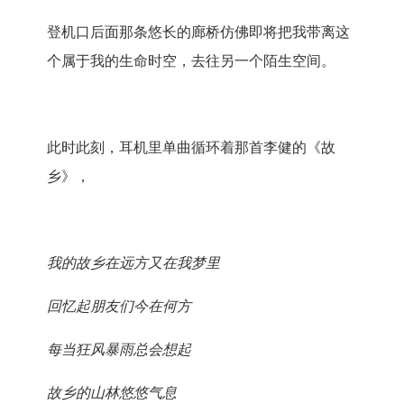
登机口后面那条悠长的廊桥仿佛即将把我带离这
个属于我的生命时空，去往另一个陌生空间。
此时此刻，耳机里单曲循环着那首李健的《故
乡》，
我的故乡
在远方
又在我梦里
回忆起朋友们
今在何方
每当狂风暴雨
总会想起
故乡的山林
悠悠气息