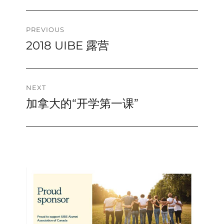
Post
PREVIOUS
2018 UIBE 露营
Previous
navigation
post:
NEXT
加拿大的“开学第一课”
Next
post: