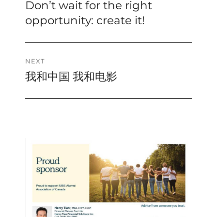
Don’t wait for the right
Previous
navigation
post:
opportunity: create it!
NEXT
我和中国 我和电影
Next
post: