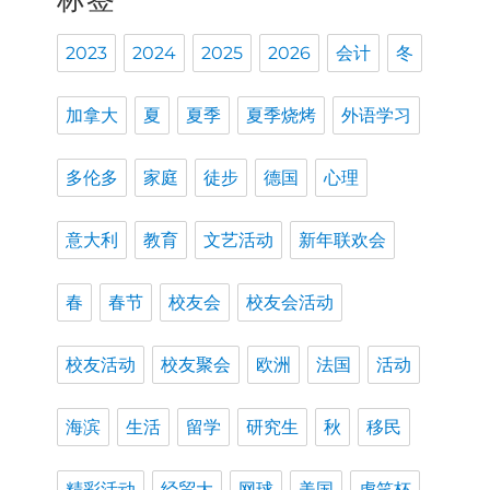
2023
2024
2025
2026
会计
冬
加拿大
夏
夏季
夏季烧烤
外语学习
多伦多
家庭
徒步
德国
心理
意大利
教育
文艺活动
新年联欢会
春
春节
校友会
校友会活动
校友活动
校友聚会
欧洲
法国
活动
海滨
生活
留学
研究生
秋
移民
精彩活动
经贸大
网球
美国
虎笑杯