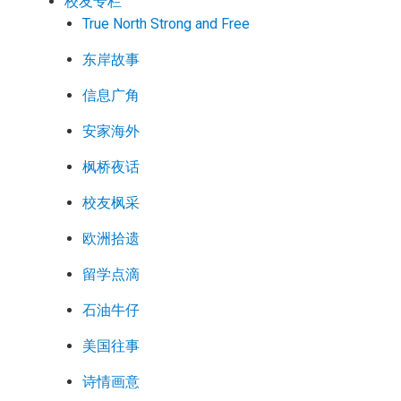
校友专栏
True North Strong and Free
东岸故事
信息广角
安家海外
枫桥夜话
校友枫采
欧洲拾遗
留学点滴
石油牛仔
美国往事
诗情画意