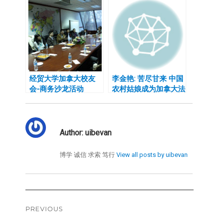
长岳昭
经贸大学加拿大校友
李金艳: 苦尽甘来 中国
会-商务沙龙活动
农村姑娘成为加拿大法
学权威
Author:
uibevan
博学 诚信 求索 笃行
View all posts by uibevan
Post
PREVIOUS