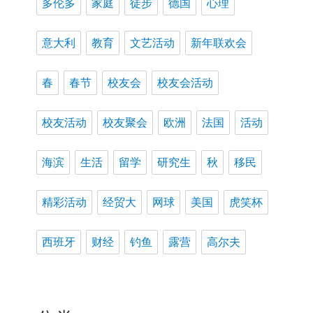
多伦多
家庭
徒步
德国
心理
意大利
教育
文艺活动
新年联欢会
春
春节
校友会
校友会活动
校友活动
校友聚会
欧洲
法国
活动
海滨
生活
留学
研究生
秋
移民
精彩活动
经贸大
网球
美国
虎笑杯
西班牙
财经
钓鱼
露营
高尔夫