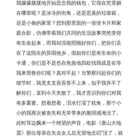
我朦朦胧胧地开始思念我的钱包，它现在究竟躺
在哪里呢？是冰冷的街角，还是恶臭的垃圾箱，
还是小偷的家里？想到那里面的一张张卡片和家
庭合影，仿佛带着我们共同的生活故事突然变得
有生命起来，而我却没能照顾好你们，把你们丢
在了这陌生的异国他乡，假如你们是有生命的小
卡通，你们是不是也在焦急地四处找我或是在等
我来营救你们呢？真对不起！当警察问起你们的
细节时，我竟支支吾吾答不上来，似乎我并不了
解你们，直到今天失散了，我才意识到你们对我
有多重要。想着想着，泪水打湿了枕角，那个小
小的我再次被丧失和无常带来的脆弱感淹没了。
此时耳边飘来一个绝望的声音，电影《唐山大地
震》那位母亲在失去女儿后无望地念叨“没了，就