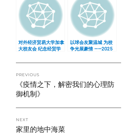
对外经济贸易大学加拿
以球会友聚温城 为校
大校友会 纪念经贸学
争光展豪情 ——2025
院成立70周年暨94级
第四届”虎笑杯”加拿大
入校30周年庆典
高校校友会网球赛圆满
落幕
Post
PREVIOUS
《疫情之下，解密我们的心理防
Previous
navigation
post:
御机制》
NEXT
家里的地中海菜
Next