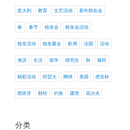
意大利
教育
文艺活动
新年联欢会
春
春节
校友会
校友会活动
校友活动
校友聚会
欧洲
法国
活动
海滨
生活
留学
研究生
秋
移民
精彩活动
经贸大
网球
美国
虎笑杯
西班牙
财经
钓鱼
露营
高尔夫
分类