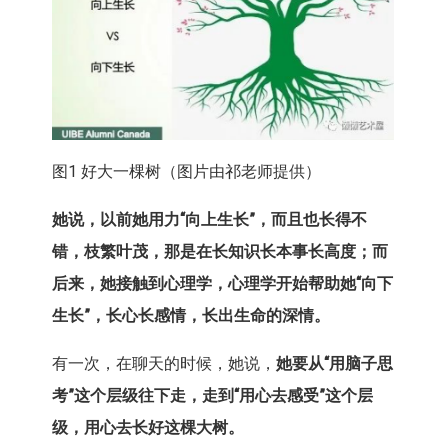
图1 好大一棵树（图片由祁老师提供）
她说，以前她用力
“
向上生长
”
，而且也长得不
错，枝繁叶茂，那是在长知识长本事长高度；而
后来，她接触到心理学，心理学开始帮助她
“
向下
生长
”
，长心长感情，长出生命的深情。
有一次，在聊天的时候，她说，
她要从
“
用脑子思
考
”
这个层级往下走，走到
“
用心去感受
”
这个层
级，用心去长好这棵大树。