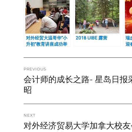
对外经贸大温哥华“小
2018 UIBE 露营
瑞
升初”教育讲座成功举
迎
办
校
Post
PREVIOUS
会计师的成长之路- 星岛日报
Previous
navigation
post:
昭
NEXT
对外经济贸易大学加拿大校友
Next