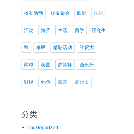
校友活动
校友聚会
欧洲
法国
活动
海滨
生活
留学
研究生
秋
移民
精彩活动
经贸大
网球
美国
虎笑杯
西班牙
财经
钓鱼
露营
高尔夫
分类
Uncategorized