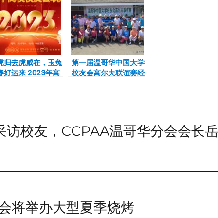
虎归去虎威在，玉兔
第一届温哥华中国大学
春好运来 2023年高
校友会高尔夫联谊赛经
新春联欢会圆满举行
贸大校友会获得团体冠
军
采访校友，CCPAA温哥华分会会长
会将举办大型夏季烧烤