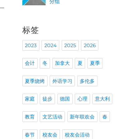
分组
标签
2023
2024
2025
2026
会计
冬
加拿大
夏
夏季
夏季烧烤
外语学习
多伦多
家庭
徒步
德国
心理
意大利
教育
文艺活动
新年联欢会
春
春节
校友会
校友会活动