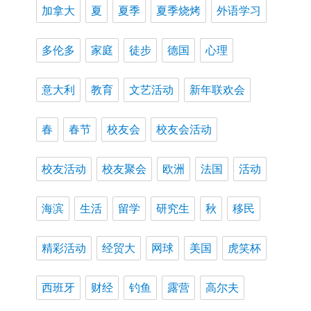
加拿大
夏
夏季
夏季烧烤
外语学习
多伦多
家庭
徒步
德国
心理
意大利
教育
文艺活动
新年联欢会
春
春节
校友会
校友会活动
校友活动
校友聚会
欧洲
法国
活动
海滨
生活
留学
研究生
秋
移民
精彩活动
经贸大
网球
美国
虎笑杯
西班牙
财经
钓鱼
露营
高尔夫