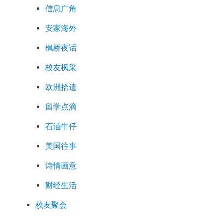
信息广角
安家海外
枫桥夜话
校友枫采
欧洲拾遗
留学点滴
石油牛仔
美国往事
诗情画意
财经生活
校友聚会