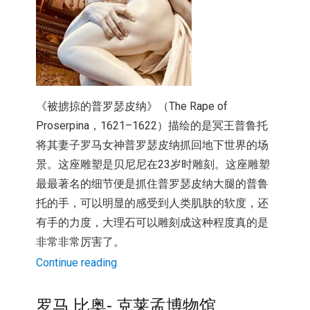
《被掳掠的普罗瑟皮纳》（The Rape of
Proserpina，1621–1622）
描绘的是冥王普鲁托
将其妻子罗马女神普罗瑟皮纳抓回地下世界的场
景。这座雕塑是贝尼尼在23岁时雕刻。
这座雕塑
最最著名的细节便是抓住普罗瑟皮纳大腿的普鲁
托的手，
可以明显的感受到人类肌肤的软度，还
有手的力度，
大理石可以雕刻成这种程度真的是
非常非常厉害了。
Continue reading
罗马 比奥- 克莱孟博物馆