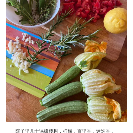
院子里几十课橄榄树，柠檬，百里香，迷迭香，