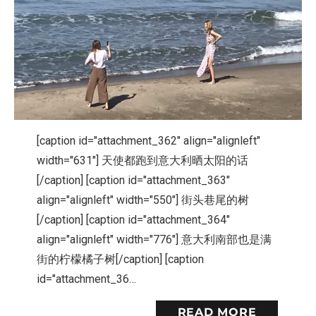
[caption id="attachment_362" align="alignleft"
width="631"] 天使都跑到意大利晒太阳的话
[/caption] [caption id="attachment_363"
align="alignleft" width="550"] 街头巷尾的树
[/caption] [caption id="attachment_364"
align="alignleft" width="776"] 意大利南部也是满
街的柠檬橘子树[/caption] [caption
id="attachment_36…
READ MORE