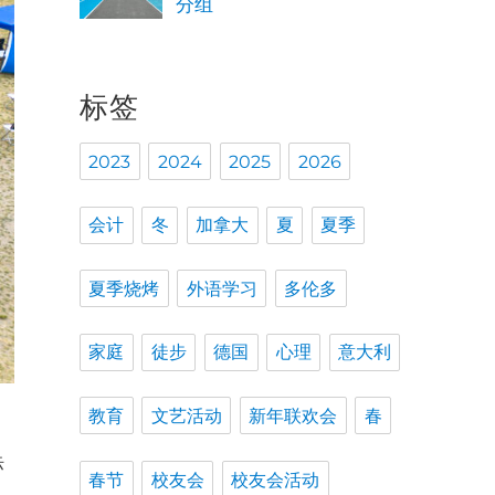
分组
标签
2023
2024
2025
2026
会计
冬
加拿大
夏
夏季
夏季烧烤
外语学习
多伦多
家庭
徒步
德国
心理
意大利
教育
文艺活动
新年联欢会
春
此
际
春节
校友会
校友会活动