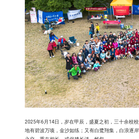
2025年6月14日，岁在甲辰，盛夏之初，三十余校校友
地有碧波万顷，金沙如练；又有白鹭翔集，白浪逐岸