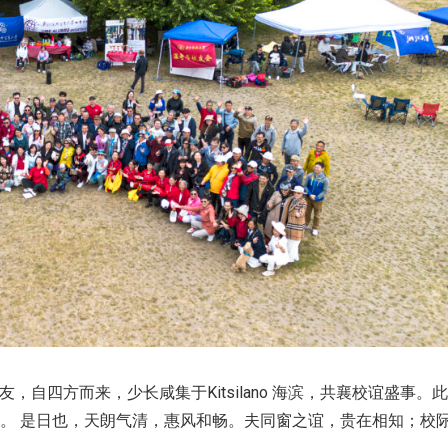
，自四方而来，少长咸集于Kitsilano 海滨，共襄校谊盛事。
。 是日也，天朗气清，惠风和畅。夫同窗之谊，贵在相知；校