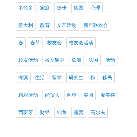
多伦多
家庭
徒步
德国
心理
意大利
教育
文艺活动
新年联欢会
春
春节
校友会
校友会活动
校友活动
校友聚会
欧洲
法国
活动
海滨
生活
留学
研究生
秋
移民
精彩活动
经贸大
网球
美国
虎笑杯
西班牙
财经
钓鱼
露营
高尔夫