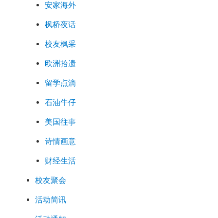
安家海外
枫桥夜话
校友枫采
欧洲拾遗
留学点滴
石油牛仔
美国往事
诗情画意
财经生活
校友聚会
活动简讯