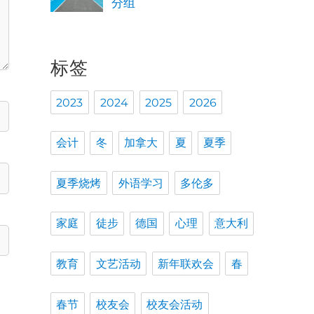
分组
标签
2023
2024
2025
2026
会计
冬
加拿大
夏
夏季
夏季烧烤
外语学习
多伦多
家庭
徒步
德国
心理
意大利
教育
文艺活动
新年联欢会
春
春节
校友会
校友会活动