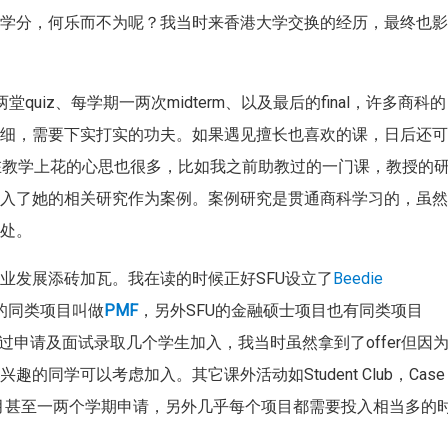
修学分，何乐而不为呢？我当时来香港大学交换的经历，最终也
quiz、每学期一两次midterm、以及最后的final，许多商科的
常细，需要下实打实的功夫。如果遇见擅长也喜欢的课，日后还
在教学上花的心思也很多，比如我之前助教过的一门课，教授的
融入了她的相关研究作为案例。案例研究是贯通商科学习的，虽
益处。
业发展添砖加瓦。我在读的时候正好SFU设立了
Beedie
的同类项目叫做
PMF
，另外SFU的金融硕士项目也有同类项目
过申请及面试录取几个学生加入，我当时虽然拿到了offer但因
同学可以考虑加入。其它课外活动如Student Club，Case
前几个月甚至一两个学期申请，另外几乎每个项目都需要投入相当多的