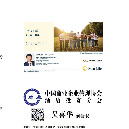
投
起
p
倾
学