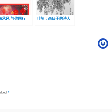
海承风 与你同行
叶莹：画日子的诗人
*
arked