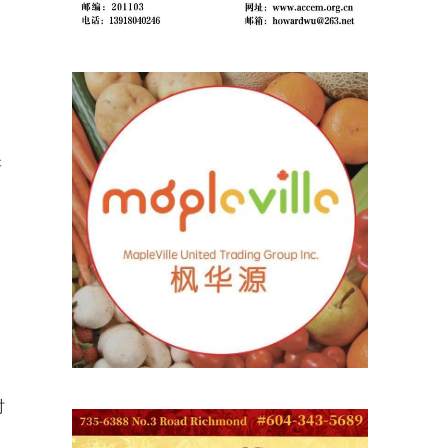
影
可
研
然
为
时