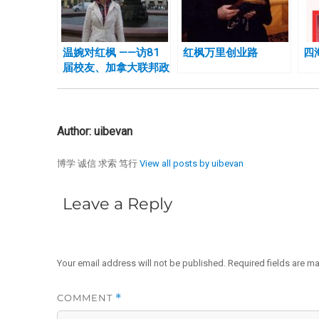
温婉对红枫 ——访81
红枫万里创业路
四
届校友、加拿大联邦政
府人力资源和社会发展
部司局长 严小沂
Author:
uibevan
博学 诚信 求索 笃行
View all posts by uibevan
Leave a Reply
Your email address will not be published.
Required fields are m
COMMENT
*