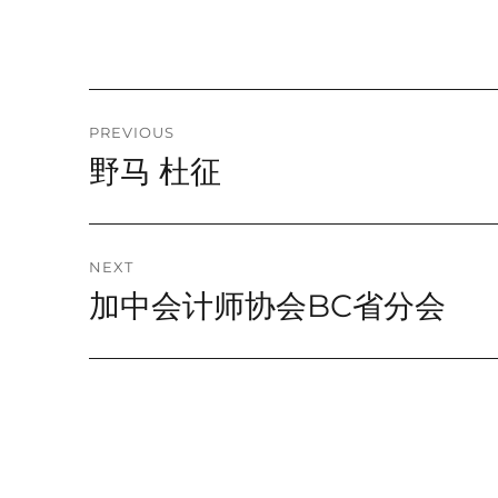
T
E
R
N
A
Post
PREVIOUS
T
野马 杜征
I
Previous
navigation
V
post:
E
:
NEXT
加中会计师协会BC省分会
Next
post: