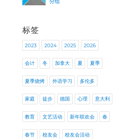
分组
标签
2023
2024
2025
2026
会计
冬
加拿大
夏
夏季
夏季烧烤
外语学习
多伦多
家庭
徒步
德国
心理
意大利
教育
文艺活动
新年联欢会
春
春节
校友会
校友会活动