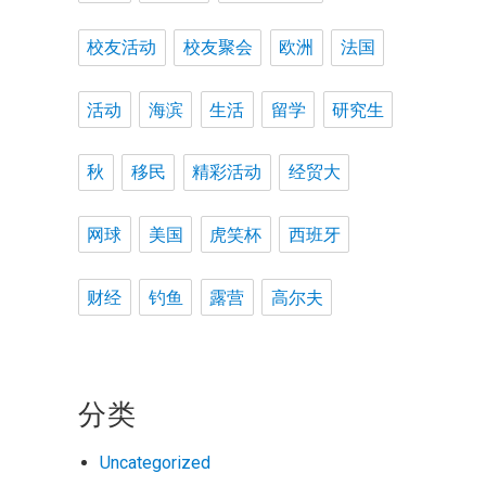
校友活动
校友聚会
欧洲
法国
活动
海滨
生活
留学
研究生
秋
移民
精彩活动
经贸大
网球
美国
虎笑杯
西班牙
财经
钓鱼
露营
高尔夫
分类
Uncategorized