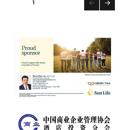
PAGE
1
Posts
NEXT
PAG
pagination
E