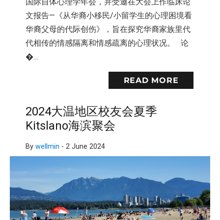
国际自体心理学年会，并受邀在大会上作临床论
文报告—《从华裔小移民/小留学生的心理困境看
华裔父母的代际创伤》，旨在探究华裔家族里代
代相传的情感隔离和情感疏离的心理状况。 论
�…
READ MORE
2024大温地区校友会夏季
Kitslano海滨聚会
By
wellmin
-
2 June 2024