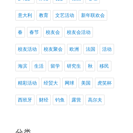
意大利
教育
文艺活动
新年联欢会
春
春节
校友会
校友会活动
校友活动
校友聚会
欧洲
法国
活动
海滨
生活
留学
研究生
秋
移民
精彩活动
经贸大
网球
美国
虎笑杯
西班牙
财经
钓鱼
露营
高尔夫
分类