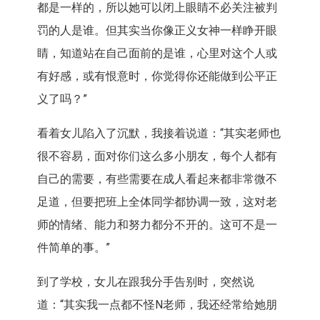
都是一样的，所以她可以闭上眼睛不必关注被判
罚的人是谁。但其实当你像正义女神一样睁开眼
睛，知道站在自己面前的是谁，心里对这个人或
有好感，或有恨意时，你觉得你还能做到公平正
义了吗？”
看着女儿陷入了沉默，我接着说道：“其实老师也
很不容易，面对你们这么多小朋友，每个人都有
自己的需要，有些需要在成人看起来都非常微不
足道，但要把班上全体同学都协调一致，这对老
师的情绪、能力和努力都分不开的。这可不是一
件简单的事。”
到了学校，女儿在跟我分手告别时，突然说
道：“其实我一点都不怪N老师，我还经常给她朋