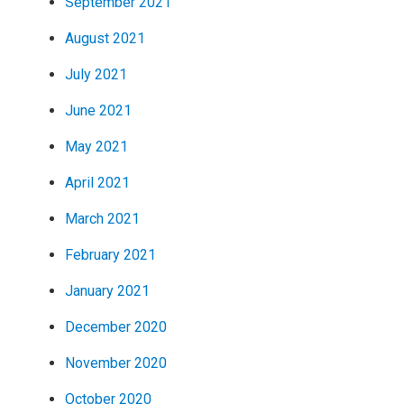
September 2021
August 2021
July 2021
June 2021
May 2021
April 2021
March 2021
February 2021
January 2021
December 2020
November 2020
October 2020