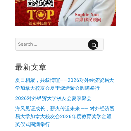
Search
for:
SEARCH
最新文章
夏日相聚，共叙情谊——2026对外经济贸易大
学加拿大校友会夏季烧烤聚会圆满举行
2026对外经贸大学校友会夏季聚会
海风见证成长，薪火传递未来 —— 对外经济贸
易大学加拿大校友会2026年度教育奖学金颁
奖仪式圆满举行