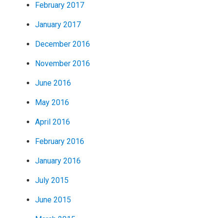
February 2017
January 2017
December 2016
November 2016
June 2016
May 2016
April 2016
February 2016
January 2016
July 2015
June 2015