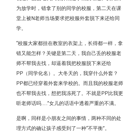
为放学时，错拿了别的同学的校服，第二天在课
堂上被N老师当场要求把校服外套脱下来还给同
学。
“校服大家都挂在教室的衣架上，长得都一样，拿
错又能怎样？关键是第二天，我自己丢的校服老
师不帮我去找，却逼着我把校服脱下来还给
PP（同学化名）。大冬天的，我穿什么外套？
PP都已经穿着外套来学校的。而且我的校服老师
也不帮我去找，想把我冻死了。不就是PP比我更
听老师话吗……”女儿的话语中透着严重的不满。
是啊，同样是小朋友之间的事情，两种不同的处
理方式的确让孩子感受到了一种“不平衡”。