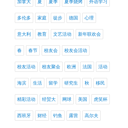
加拿大
夏
夏季
夏季烧烤
外语学习
多伦多
家庭
徒步
德国
心理
意大利
教育
文艺活动
新年联欢会
春
春节
校友会
校友会活动
校友活动
校友聚会
欧洲
法国
活动
海滨
生活
留学
研究生
秋
移民
精彩活动
经贸大
网球
美国
虎笑杯
西班牙
财经
钓鱼
露营
高尔夫