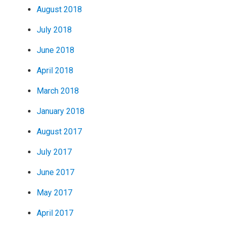
August 2018
July 2018
June 2018
April 2018
March 2018
January 2018
August 2017
July 2017
June 2017
May 2017
April 2017