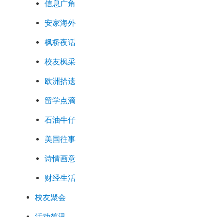
信息广角
安家海外
枫桥夜话
校友枫采
欧洲拾遗
留学点滴
石油牛仔
美国往事
诗情画意
财经生活
校友聚会
活动简讯