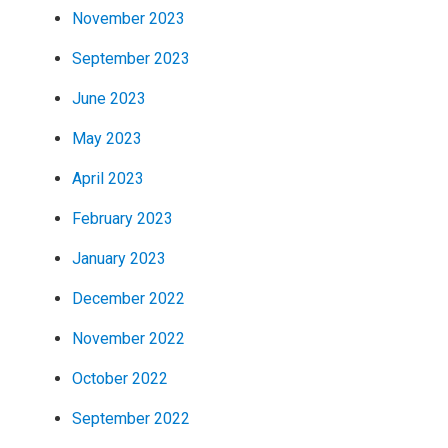
November 2023
September 2023
June 2023
May 2023
April 2023
February 2023
January 2023
December 2022
November 2022
October 2022
September 2022