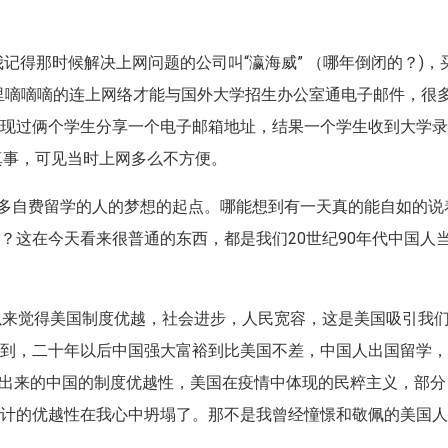
。
我记得那时候解决上网问题的公司叫“瀛海威” （哪年倒闭的？)，
在家里嘀嘀嘀的连上网络才能与国外大学招生办公室通电子邮件，很
出现过俩个学生分享一个电子邮箱地址，结果一个学生收到大学
的真事，可见当时上网多么不方便。
很多自费留学的人的梦想的起点。哪能想到有一天真的能自如的说
？这在今天看来很普通的东西，都是我们20世纪90年代中国人
以来觉得美国制度优越，社会进步，人民宽容，这是美国吸引我
不到，二十年以后中国强大富裕到比美国不差，中国人出国留学
中体现出来的中国的制度优越性，美国在疫情中体现的民粹主义，部分
设计的优越性在我心中坍塌了。那不是我曾经憧憬和敬佩的美国