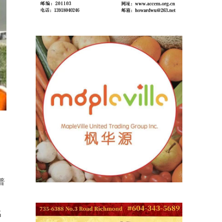
普
心
名