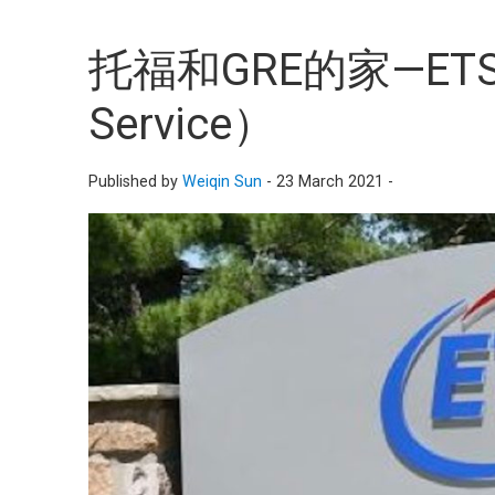
托福和GRE的家—ETS（Ed
Service）
Published by
Weiqin Sun
-
23 March 2021 -