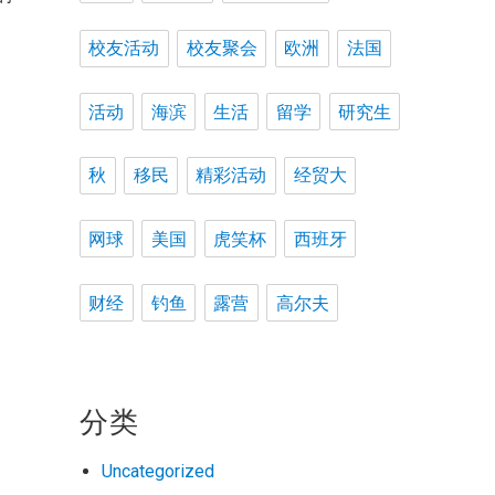
校友活动
校友聚会
欧洲
法国
活动
海滨
生活
留学
研究生
秋
移民
精彩活动
经贸大
网球
美国
虎笑杯
西班牙
财经
钓鱼
露营
高尔夫
分类
Uncategorized