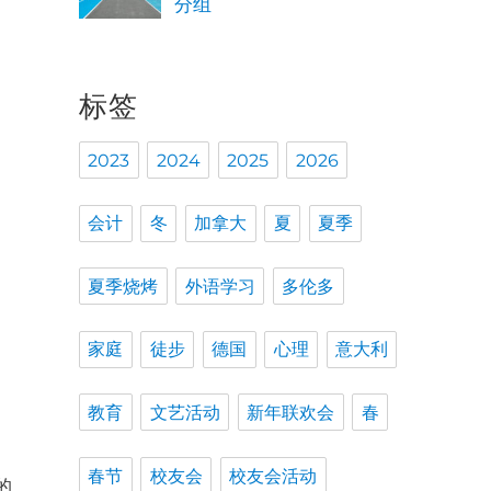
分组
标签
2023
2024
2025
2026
好
会计
冬
加拿大
夏
夏季
夏季烧烤
外语学习
多伦多
家庭
徒步
德国
心理
意大利
教育
文艺活动
新年联欢会
春
春节
校友会
校友会活动
的