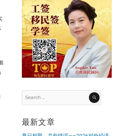
买
多
录
着
当
Search
SEARCH
们
for:
，
最新文章
人
夏日相聚，共叙情谊——2026对外经济