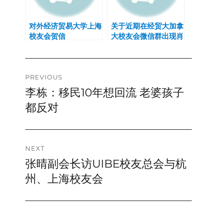
对外经济贸易大学上海
关于近期在经贸大加拿
校友会贺信
大校友会微信群出现肖
像权被盗的调查结果报
告
Post
PREVIOUS
李栋：移民10年想回流 老婆孩子
Previous
navigation
post:
都反对
NEXT
张晴副会长访UIBE校友总会与杭
Next
post:
州、上海校友会