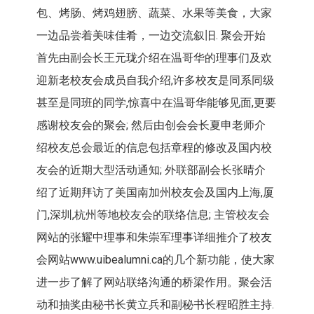
包、烤肠、烤鸡翅膀、蔬菜、水果等美食，大家
一边品尝着美味佳肴，一边交流叙旧. 聚会开始
首先由副会长王元珑介绍在温哥华的理事们及欢
迎新老校友会成员自我介绍,许多校友是同系同级
甚至是同班的同学,惊喜中在温哥华能够见面,更要
感谢校友会的聚会; 然后由创会会长夏申老师介
绍校友总会最近的信息包括章程的修改及国内校
友会的近期大型活动通知; 外联部副会长张晴介
绍了近期拜访了美国南加州校友会及国内上海,厦
门,深圳,杭州等地校友会的联络信息; 主管校友会
网站的张耀中理事和朱崇军理事详细推介了校友
会网站www.uibealumni.ca的几个新功能，使大家
进一步了解了网站联络沟通的桥梁作用。聚会活
动和抽奖由秘书长黄立兵和副秘书长程昭胜主持.