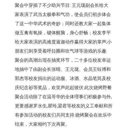
聚会中穿插了不少助兴节目: 王元珑副会长给大
家表演了武当太极拳和气功，使会员们初步体会
了这一中华武术的奇妙；同时还教大家一起集体
做五禽有氧操，键体醒脑，身心舒畅；校友李平
给大家表演的高难度逾迦动作赢得大家的掌声;小
朋友们则享受着呼拉圈和吹气球等游戏的乐趣.
聚会的高潮出现在抽奖环节，二十多位校友幸运
地抽中了由副会长张晴、王元珑、会员王钰博和
郭杰等校友捐出的运动服、冰酒、水晶笔筒及校
庆纪念衫等奖品，欢笑声此起彼伏.此次烧烤野餐
聚会活动除了在温哥华的全体理事们积极参与外,
更要感谢罗水生,瞿玲,梁君等校友的义工奉献和所
有参加活动的校友们共同支持.烧烤聚会在欢乐中
结束，大家相约下次再聚。