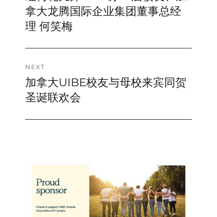
navigation
post:
拿大龙腾国际企业集团董事总经
理 何笑梅
NEXT
加拿大UIBE校友与母校来宾同贺
Next
post:
圣诞联欢会