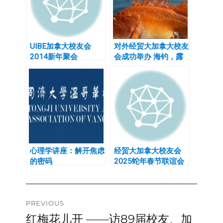
UIBE加拿大校友会
对外经贸大加拿大校友
2014新年聚会
会成功举办 海钓，露
营全攻略讲座
心理学讲座：解开焦虑
经贸大加拿大校友会
的密码
2025蛇年春节联谊会
暨第十一届理事会换届
仪式圆满成功
Post
PREVIOUS
红梅花儿开 ——访89届校友、加
Previous