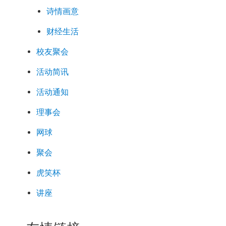
诗情画意
财经生活
校友聚会
活动简讯
活动通知
理事会
网球
聚会
虎笑杯
讲座