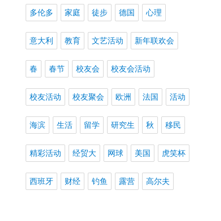
多伦多
家庭
徒步
德国
心理
意大利
教育
文艺活动
新年联欢会
春
春节
校友会
校友会活动
校友活动
校友聚会
欧洲
法国
活动
海滨
生活
留学
研究生
秋
移民
精彩活动
经贸大
网球
美国
虎笑杯
西班牙
财经
钓鱼
露营
高尔夫