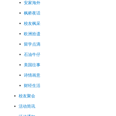
安家海外
枫桥夜话
校友枫采
欧洲拾遗
留学点滴
石油牛仔
美国往事
诗情画意
财经生活
校友聚会
活动简讯