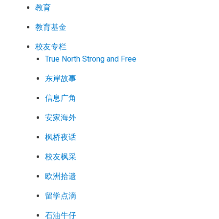
教育
教育基金
校友专栏
True North Strong and Free
东岸故事
信息广角
安家海外
枫桥夜话
校友枫采
欧洲拾遗
留学点滴
石油牛仔