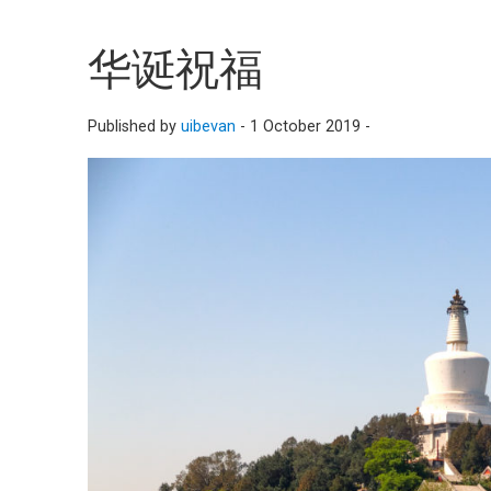
华诞祝福
Published by
uibevan
-
1 October 2019 -