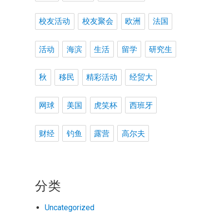
校友活动
校友聚会
欧洲
法国
活动
海滨
生活
留学
研究生
秋
移民
精彩活动
经贸大
网球
美国
虎笑杯
西班牙
财经
钓鱼
露营
高尔夫
分类
Uncategorized