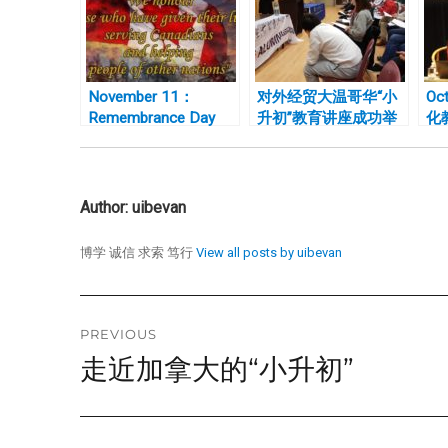
November 11：
对外经贸大温哥华“小
Oc
Remembrance Day
升初”教育讲座成功举
化
Canada 国殇日
办
授
Author:
uibevan
博学 诚信 求索 笃行
View all posts by uibevan
Post
PREVIOUS
走近加拿大的“小升初”
Previous
navigation
post: