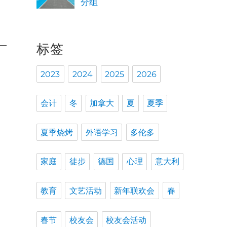
分组
标签
2023
2024
2025
2026
会计
冬
加拿大
夏
夏季
夏季烧烤
外语学习
多伦多
家庭
徒步
德国
心理
意大利
教育
文艺活动
新年联欢会
春
春节
校友会
校友会活动