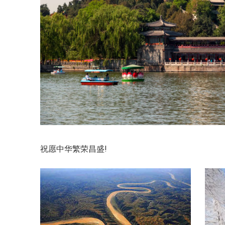
祝愿中华繁荣昌盛!