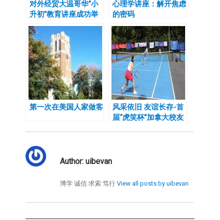
对外经贸大温哥华“小
心理学讲座：解开焦虑
升初”教育讲座成功举
的密码
办
第一次在美国人家做客
风采依旧 友谊长存-首
届“虎笑杯”加拿大校友
会网球联谊赛成功举办
Author:
uibevan
博学 诚信 求索 笃行
View all posts by uibevan