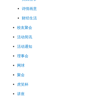
诗情画意
财经生活
校友聚会
活动简讯
活动通知
理事会
网球
聚会
虎笑杯
讲座