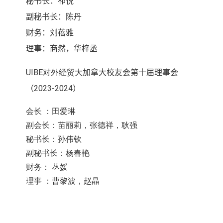
秘书长：祁悦
副秘书长：陈丹
财务：刘蓓雅
理事
：商然，华梓丞
UIBE对外经贸大
加拿大校友会第十届理事会
（
2023-2024
）
会长 ：田爱琳
副会长：苗丽莉，张德祥，耿强
秘书长：孙伟钦
副秘书长：杨春艳
财务： 丛媛
理事 ：曹黎波，赵晶