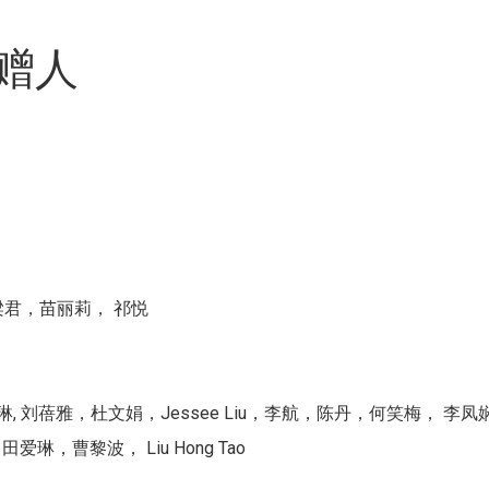
赠人
君，苗丽莉， 祁悦
an, 翟琳, 刘蓓雅，杜文娟，Jessee Liu，李航，陈丹，何笑梅， 李凤娴
宁, 田爱琳，曹黎波， Liu Hong Tao